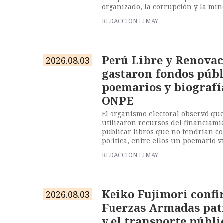
organizado, la corrupción y la mine
REDACCION LIMAY
Perú Libre y Renova
2026.08.03
gastaron fondos públ
poemarios y biografí
ONPE
El organismo electoral observó qu
utilizaron recursos del financiami
publicar libros que no tendrían c
política, entre ellos un poemario
Cerrón y una biografía sobre Rafae
REDACCION LIMAY
Keiko Fujimori confi
2026.08.03
Fuerzas Armadas patr
y el transporte públi