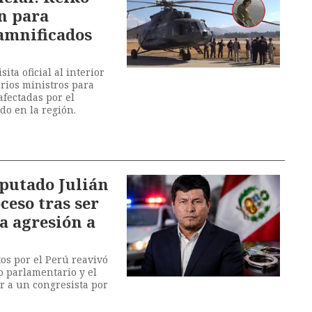
ín para
amnificados
ita oficial al interior
rios ministros para
 afectadas por el
do en la región.
iputado Julián
ceso tras ser
a agresión a
tos por el Perú reavivó
o parlamentario y el
r a un congresista por