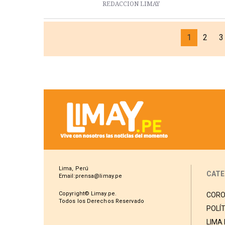
REDACCION LIMAY
1
2
3
Lima, Perú
CATE
Email:prensa@limay.pe
Copyright© Limay.pe.
CORO
Todos los Derechos Reservado
POLÍT
LIMA