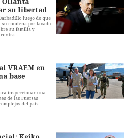
 Ollanta
r su libertad
 Barbadillo luego de que
a su condena por lavado
obre su familia y
 contra.
 al VRAEM en
na base
para inspeccionar una
nes de las Fuerzas
omplejas del país.
ncial: Keiko