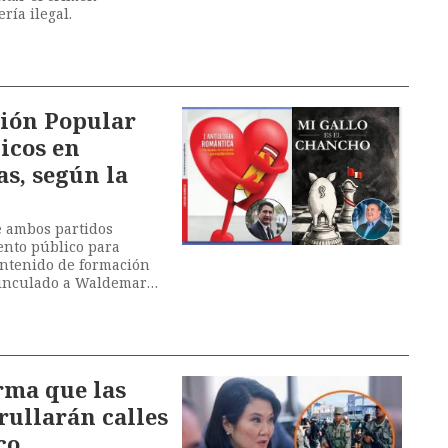
ría ilegal.
ción Popular
icos en
as, según la
e ambos partidos
ento público para
ontenido de formación
 vinculado a Waldemar
l López Aliaga.
rma que las
ullarán calles
co