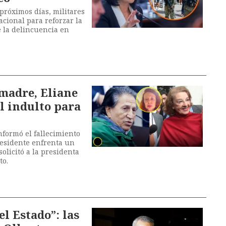
próximos días, militares
acional para reforzar la
e la delincuencia en
 madre, Eliane
l indulto para
nformó el fallecimiento
residente enfrenta un
olicitó a la presidenta
to.
el Estado”: las