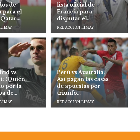
dos de
lista oficial de
 para el
Francia para
 Qatar
disputar el
mundial
LIMAY
REDACCIÓN LIMAY
rid vs
Perú vs Australia:
t: ¿Quién
Así pagan las casas
to por la
de apuestas por
pa de
triunfo
blanquirrojo
LIMAY
REDACCIÓN LIMAY