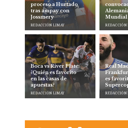
proceso a Hurtado
convoca
tras ampay con
Alemania
Jossmery
Mundial
2022
REDACCIÓN LIMAY
REDACCIÓN 
Boca vs River Plate:
Real Mad
¿Quién es favorito
Frankfur
en las casas de
es favori
apuestas?
Superco
Europa?
REDACCIÓN LIMAY
REDACCIÓN 