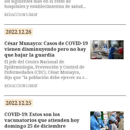
los siguientes días en el resto de
hospitales y establecimientos de salud
conforme a la disponibilidad.
REDACCION LIMAY
2022.12.26
César Munayco: Casos de COVID-19
vienen disminuyendo pero no hay
que bajar la guardia
El jefe del Centro Nacional de
Epidemiologia, Prevención y Control de
Enfermedades (CDC), César Munayco,
dijo que "la población debe ejercer su rol
de protección", completando sus dosis de
REDACCION LIMAY
la vacuna contra la COVID-19, ya que no
se descartan nuevos brotes más
adelante.
2022.12.25
COVID-19: Estos son los
vacunatorios que atienden hoy
domingo 25 de diciembre