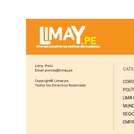
Chota
Lima, Perú
CATE
Email:prensa@limay.pe
Copyright© Limay.pe.
CORO
Todos los Derechos Reservado
POLÍT
LIMA
MUND
REGI
EMPR