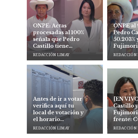
ONPE: Actas
ONPE al 
procesadas al 100%
Pedro Ca
señala que Pedro
50.203% 
Castillo tiene
Fujimori
50.198% y Keiko
REDACCIÓN LIMAY
REDACCIÓN 
Fujimori 49.802%
Antes de ir a votar
[EN VIVO
verifica aquí tu
Castillo 
local de votación y
Fujimori
el horario
frente: 
escalonado
primer d
REDACCIÓN LIMAY
REDACCIÓN 
presiden