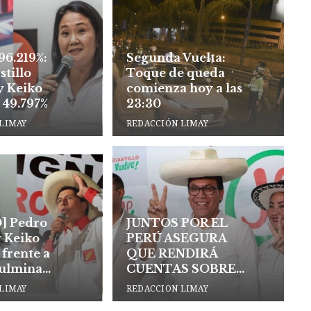
96.219%:
Segunda Vuelta:
stillo
Toque de queda
y Keiko
comienza hoy a las
 49.797%
23:30
LIMAY
REDACCIÓN LIMAY
] Pedro
JUNTOS POR EL
y Keiko
PERÚ ASEGURA
 frente a
QUE RENDIRÁ
Culmina
CUENTAS SOBRE
ebate
APORTES
LIMAY
REDACCION LIMAY
cial en
RECIBIDOS VÍA